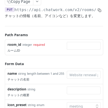
Copy Page
グループチャットを作成する
POST
チャットの情報を取得する
GET
PUT
https://api.chatwork.com/v2
/rooms/
{roo
チャットの情報を変更する
PUT
チャットの情報（名前、アイコンなど）を変更します。
チャットを退席/削除する
DEL
/rooms/{room_id}/members
Path Params
チャットのメンバー一覧を取得する
GET
/rooms/{room_id}/messages
room_id
integer
required
チャットのメンバーを変更する
チャットのメッセージ一覧を取得する
PUT
GET
/rooms/{room_id}/messages/read
ルームID
チャットにメッセージを投稿する
チャットのメッセージを既読にする
POST
PUT
/rooms/{room_id}/messages/unread
Form Data
チャットのメッセージを未読にする
PUT
/rooms/{room_id}/messages/{message_id}
チャットのメッセージを取得する
name
length between 1 and 255
string
GET
/rooms/{room_id}/tasks
チャットの名前
チャットのメッセージを更新する
チャットのタスク一覧を取得する
PUT
GET
/rooms/{room_id}/tasks/{task_id}
description
string
チャットのメッセージを削除する
チャットにタスクを追加する
チャットのタスクの情報を取得する
POST
DEL
GET
/rooms/{room_id}/tasks/{task_id}/status
チャットの概要
チャットのタスクの完了状態を変更する
PUT
/rooms/{room_id}/files
icon_preset
string
enum